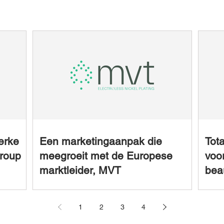
erke
Een marketingaanpak die
Tot
Group
meegroeit met de Europese
voo
marktleider, MVT
bea
1
2
3
4