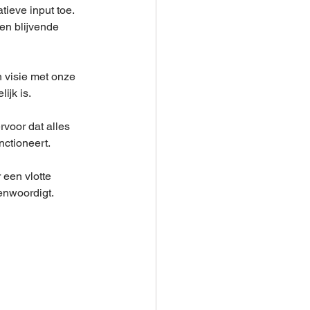
ieve input toe. 
en blijvende 
 visie met onze 
ijk is.
voor dat alles 
nctioneert.
een vlotte 
enwoordigt.