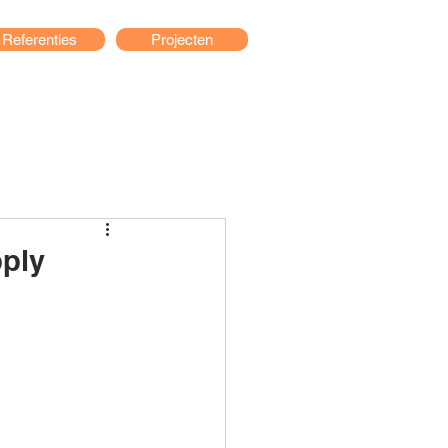
Referenties
Projecten
pply